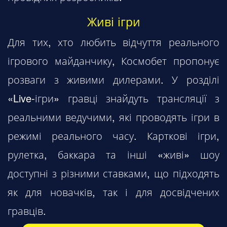
Живі ігри
Для тих, хто любить відчуття реального
ігрового майданчику, Космобет пропонує
розваги з живими дилерами. У розділі
«Live-ігри» гравці знайдуть трансляції з
реальними ведучими, які проводять ігри в
режимі реального часу. Карткові ігри,
рулетка, баккара та інші «живі» шоу
доступні з різними ставками, що підходять
як для новачків, так і для досвідчених
гравців.