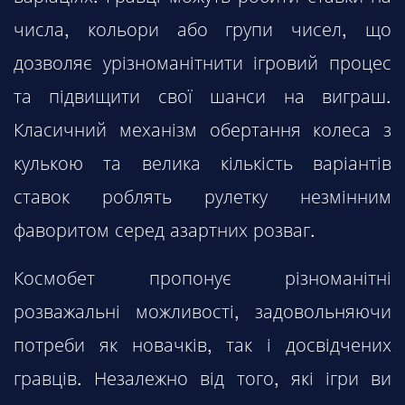
числа, кольори або групи чисел, що
дозволяє урізноманітнити ігровий процес
та підвищити свої шанси на виграш.
Класичний механізм обертання колеса з
кулькою та велика кількість варіантів
ставок роблять рулетку незмінним
фаворитом серед азартних розваг.
Космобет пропонує різноманітні
розважальні можливості, задовольняючи
потреби як новачків, так і досвідчених
гравців. Незалежно від того, які ігри ви