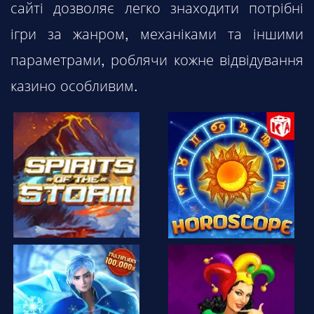
сайті дозволяє легко знаходити потрібні
ігри за жанром, механіками та іншими
параметрами, роблячи кожне відвідування
казино особливим.