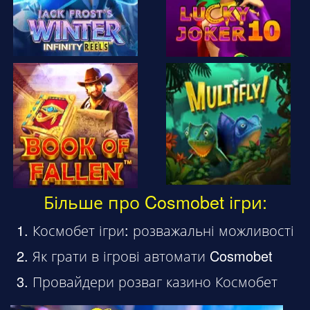
Більше про Cosmobet ігри:
Космобет ігри: розважальні можливості
Як грати в ігрові автомати Cosmobet
Провайдери розваг казино Космобет