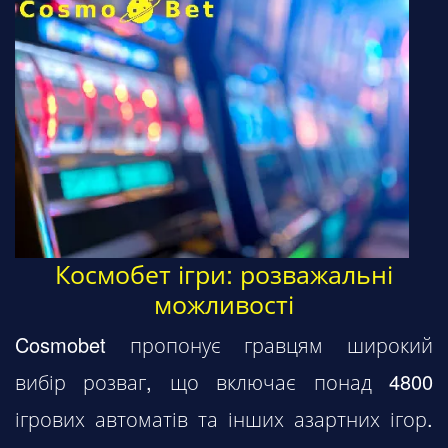
Космобет ігри: розважальні
можливості
Cosmobet пропонує гравцям широкий
вибір розваг, що включає понад 4800
ігрових автоматів та інших азартних ігор.