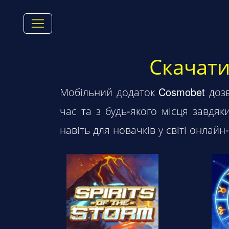
Скачати
Мобільний додаток Cosmobet доз
час та з будь-якого місця завдяк
навіть для новачків у світі онлайн