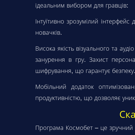
ідеальним вибором для гравців:
Інтуїтивно зрозумілий інтерфейс 
новачків.
Висока якість візуального та ауд
занурення в гру. Захист персона
шифрування, що гарантує безпеку
Мобільний додаток оптимізова
продуктивністю, що дозволяє уник
Ска
Програма Космобет – це зручний д