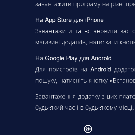
завантажити програму на різні при
На App Store для iPhone
Завантажити та встановити заст
магазині додатків, натискати кноп
На Google Play для Android
Для пристроїв на Android додато
пошуку, натисніть кнопку «Встано
Завантаження додатку з цих платф
будь-який час і в будь-якому місці.