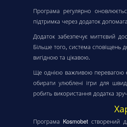
Програма регулярно оновлюється
підтримка через додаток допомага
Додаток забезпечує миттєвий дост
Більше того, система сповіщень до
вигідною та цікавою.
Ще однією важливою перевагою є
обирати улюблені ігри для швид
робить використання додатка зруч
Ха
Програма Kosmobet створений д