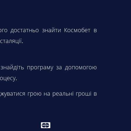
ого достатньо знайти Космобет в
сталяції.
о знайдіть програму за допомогою
оцесу.
джуватися грою на реальні гроші в