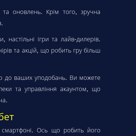
 та оновлень. Крім того, зручна
.
, настільні ігри та лайв-дилерів.
ірів та акцій, що робить гру більш
о до ваших уподобань. Ви можете
пеки та управління акаунтом, що
ча.
бет
 смартфоні. Ось що робить його