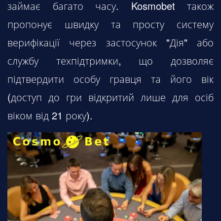
займає багато часу. Kosmobet також
пропонує швидку та просту систему
верифікації через застосунок "Дія" або
службу техпідтримки, що дозволяє
підтвердити особу гравця та його вік
(доступ до гри відкритий лише для осіб
віком від 21 року).