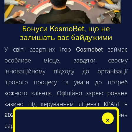
Бонуси KosmoBet, що не
залишать вас байдужими
У світі азартних ігор Cosmobet займає
особливе місце, завдяки своєму
інноваційному підходу до організації
ігрового процесу та уваги до потреб
кожного клієнта. Офіційно зареєстроване
казино під керуванням ліцензії КРАІЛ в
2024, Космобет гарантує високий рівень
×
сервісу та безпеку грального досвіду.