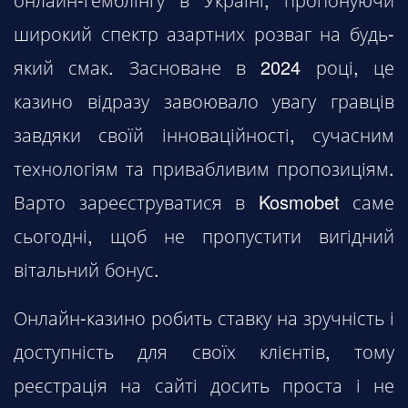
широкий спектр азартних розваг на будь-
який смак. Засноване в 2024 році, це
казино відразу завоювало увагу гравців
завдяки своїй інноваційності, сучасним
технологіям та привабливим пропозиціям.
Варто зареєструватися в Kosmobet саме
сьогодні, щоб не пропустити вигідний
вітальний бонус.
Онлайн-казино робить ставку на зручність і
доступність для своїх клієнтів, тому
реєстрація на сайті досить проста і не