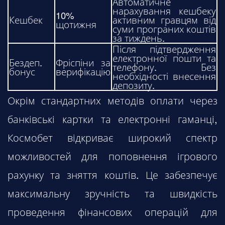
Автоматичне
нарахування кешбеку
10%
Кешбек
активним гравцям від
щотижня
суми програних коштів
за тиждень.
Після підтвердження
електронної пошти та
Бездеп.
Фріспіни за
телефону. Без
бонус
верифікацію
необхідності внесення
депозиту.
Окрім стандартних методів оплати через
банківські картки та електронні гаманці,
Космобет відкриває широкий спектр
можливостей для поповнення ігрового
рахунку та зняття коштів. Це забезпечує
максимальну зручність та швидкість
проведення фінансових операцій для